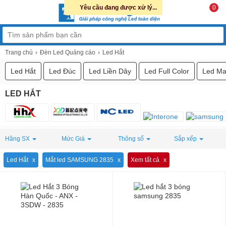
Yêu cầu đang được xử lý...
0
Trang chủ
Đèn Led Quảng cáo
Led Hắt
Led Hắt
Led Đúc
Led Liền Dây
Led Full Color
Led Ma
LED HẮT
Hãng SX
Mức Giá
Thông số
Sắp xếp
Led Hắt
Mắt led SAMSUNG 2835
Xem tất cả