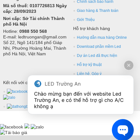
Chính sách bảo hành
Mã số thuế: 0107726813 Ngày
Giao hàng & Thanh toán
cấp: 28/09/2023
Nơi cấp: Sở Tài chính Thành
Giới Thiệu
phố Hà Nội
Hỗ trợ khách hàng
Hotline:
0988 550 568
E-mail: ledtruongan@gmail.com
Hướng dẫn mua hàng Online
Số 22, Ngõ 141/184 phố Giáp
Download phần mềm Led
Nhị, Phường Hoàng Mai, Thành
phố Hà Nội, Việt Nam
Dự án Led đã thực hiện
Hỗ trợ kỹ thuật
Liên hệ, Góp ý
Kết nối với chúng tôi
LED Trường An
Chào mừng bạn đến với website Led 
Trường An, e có thể hỗ trợ gì cho A/C 
không ạ