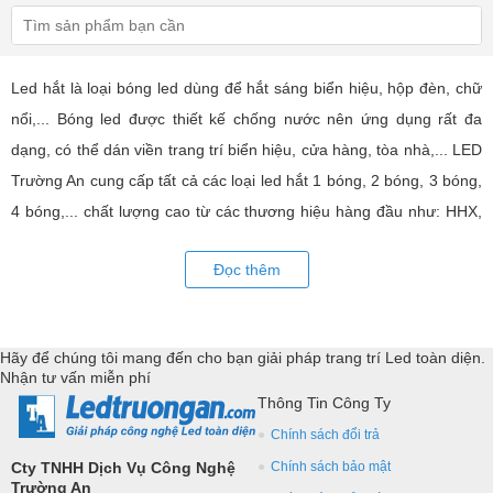
Led hắt là loại bóng led dùng để hắt sáng biển hiệu, hộp đèn, chữ
nổi,... Bóng led được thiết kế chống nước nên ứng dụng rất đa
dạng, có thể dán viền trang trí biển hiệu, cửa hàng, tòa nhà,... LED
Trường An cung cấp tất cả các loại led hắt 1 bóng, 2 bóng, 3 bóng,
4 bóng,... chất lượng cao từ các thương hiệu hàng đầu như: HHX,
XQD, led hắt Hàn Quốc,... Tư vấn giả pháp, hỗ trợ kỹ thuật chuyên
Đọc thêm
sâu cho các ững dụng trang trí led.
Hãy để chúng tôi mang đến cho bạn giải pháp trang trí Led toàn diện.
Nhận tư vấn miễn phí
Thông Tin Công Ty
Chính sách đổi trả
Cty TNHH Dịch Vụ Công Nghệ
Chính sách bảo mật
Trường An