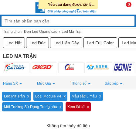
Yêu cầu đang được xử lý...
0
Trang chủ
Đèn Led Quảng cáo
Led Ma Trận
Led Hắt
Led Đúc
Led Liền Dây
Led Full Color
Led Ma
LED MA TRẬN
Hãng SX
Mức Giá
Thông số
Sắp xếp
Led Ma Trận
Loại Module P4
Màu sắc 3 màu
Môi Trường Sử Dụng Trong nhà
Xem tất cả
Không tìm thấy dữ liệu