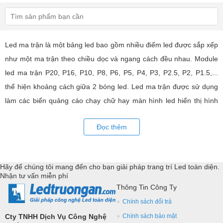
Led ma trận là một bảng led bao gồm nhiều điểm led được sắp xếp
như một ma trận theo chiều dọc và ngang cách đều nhau. Module
led ma trận P20, P16, P10, P8, P6, P5, P4, P3, P2.5, P2, P1.5,...
thể hiện khoảng cách giữa 2 bóng led. Led ma trận được sử dụng
làm các biển quảng cáo chạy chữ hay màn hình led hiển thị hình
ảnh, video có hiệu quả quảng cáo rất cao, ứng dụng rộng rãi trong
Đọc thêm
nhiều lĩnh vực của cuộc sống. LED Trường An cung cấp tất cả các
loại module led ma trận, thiết bị điều khiển, phụ kiện đồng bộ từ
các thương hiệu hàng đầu như: GKGD, Cailiang, Qiangli, SMD,
Hãy để chúng tôi mang đến cho bạn giải pháp trang trí Led toàn diện.
YRL,...Tư vấn giả pháp, hỗ trợ kỹ thuật chuyên sâu cho các
Nhận tư vấn miễn phí
ứng dụng trang trí led.
Thông Tin Công Ty
Chính sách đổi trả
Cty TNHH Dịch Vụ Công Nghệ
Chính sách bảo mật