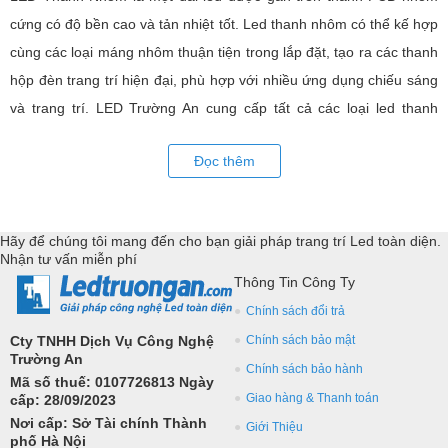
cứng có độ bền cao và tản nhiệt tốt. Led thanh nhôm có thể kế hợp
cùng các loại máng nhôm thuận tiện trong lắp đặt, tạo ra các thanh
hộp đèn trang trí hiện đại, phù hợp với nhiều ứng dụng chiếu sáng
và trang trí. LED Trường An cung cấp tất cả các loại led thanh
nhôm đa dạng về kích thước, mắt led, màu sắc, độ sáng,... thiết bị
Đọc thêm
điều khiển và phụ kiện đồng bộ. Tư vấn giả pháp, hỗ trợ kỹ thuật
chuyên sâu cho các ứng dụng trang trí led.
Hãy để chúng tôi mang đến cho bạn giải pháp trang trí Led toàn diện.
Nhận tư vấn miễn phí
Thông Tin Công Ty
Chính sách đổi trả
Cty TNHH Dịch Vụ Công Nghệ
Chính sách bảo mật
Trường An
Chính sách bảo hành
Mã số thuế: 0107726813 Ngày
Giao hàng & Thanh toán
cấp: 28/09/2023
Nơi cấp: Sở Tài chính Thành
Giới Thiệu
phố Hà Nội