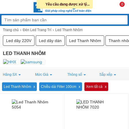
Yêu cầu đang được xử lý...
0
Trang chủ
Đèn Led Trang Trí
Led Thanh Nhôm
Led dây 220V
Led dây dán
Led Thanh Nhôm
Thanh nhô
LED THANH NHÔM
Hãng SX
Mức Giá
Thông số
Sắp xếp
Led Thanh Nhôm
Chiều dài Filter 100cm
Xem tất cả