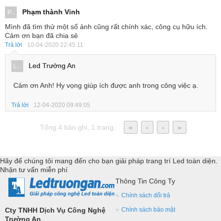
Phạm thành Vinh
P...
Mình đã tìm thử một số ảnh cũng rất chính xác, công cụ hữu ích.
Cảm ơn bạn đã chia sẻ
Trả lời
10-04-2020 22:45:11
Led Trường An
L...
Cảm ơn Anh! Hy vọng giúp ích được anh trong công việc ạ.
Trả lời
12-04-2020 09:49:05
Tổng 4 bản ghi, 1 trang.
«
‹
›
»
Hãy để chúng tôi mang đến cho bạn giải pháp trang trí Led toàn diện.
Nhận tư vấn miễn phí
Thông Tin Công Ty
Chính sách đổi trả
Cty TNHH Dịch Vụ Công Nghệ
Chính sách bảo mật
Trường An