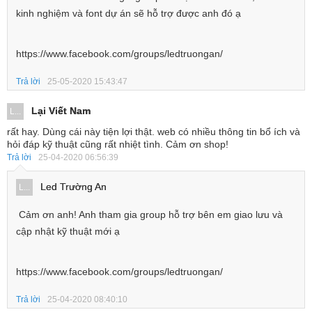
kinh nghiệm và font dự án sẽ hỗ trợ được anh đó ạ
https://www.facebook.com/groups/ledtruongan/
Trả lời
25-05-2020 15:43:47
Lại Viết Nam
L...
rất hay. Dùng cái này tiện lợi thật. web có nhiều thông tin bổ ích và
hỏi đáp kỹ thuật cũng rất nhiệt tình. Cảm ơn shop!
Trả lời
25-04-2020 06:56:39
Led Trường An
L...
Cảm ơn anh! Anh tham gia group hỗ trợ bên em giao lưu và
cập nhật kỹ thuật mới ạ
https://www.facebook.com/groups/ledtruongan/
Trả lời
25-04-2020 08:40:10