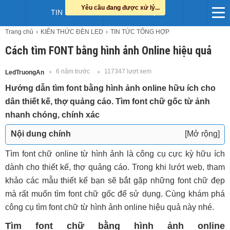
Yêu cầu đang được xử lý...
TIN LED
HỖ TRỢ
Trang chủ
KIẾN THỨC ĐÈN LED
TIN TỨC TỔNG HỢP
Cách tìm FONT bằng hình ảnh Online hiệu quả
6 năm trước
117347 lượt xem
LedTruongAn
Hướng dẫn tìm font bằng hình ảnh online hữu ích cho
dân thiết kế, thợ quảng cáo. Tìm font chữ gốc từ ảnh
nhanh chóng, chính xác
Nội dung chính
[Mở rộng]
Tìm font chữ bằng hình ảnh online
Tìm font chữ online từ hình ảnh là công cụ cực kỳ hữu ích
với WhatTheFont
dành cho thiết kế, thợ quảng cáo. Trong khi lướt web, tham
Một số web tìm font online bằng hình ảnh hiệu quả
khảo các mẫu thiết kế bạn sẽ bắt gặp những font chữ đẹp
khác
mà rất muốn tìm font chữ gốc để sử dụng. Cùng khám phá
WhatFontis chuyên gia tìm font chữ qua ảnh
công cụ tìm font chữ từ hình ảnh online hiệu quả này nhé.
FontSquirrel Matcherator nhận diện font chữ bằng
Tìm font chữ bằng hình ảnh online
hình ảnh