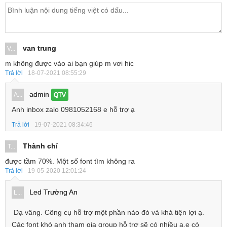
van trung
V...
m không được vào ai bạn giúp m vơi hic
Trả lời
18-07-2021 08:55:29
admin
A...
QTV
Anh inbox zalo 0981052168 e hỗ trợ ạ
Trả lời
19-07-2021 08:34:46
Thành chí
T...
được tầm 70%. Một số font tìm không ra
Trả lời
19-05-2020 12:01:24
Led Trường An
L...
Dạ vâng. Công cụ hỗ trợ một phần nào đó và khá tiện lợi ạ.
Các font khó anh tham gia group hỗ trợ sẽ có nhiều a,e có