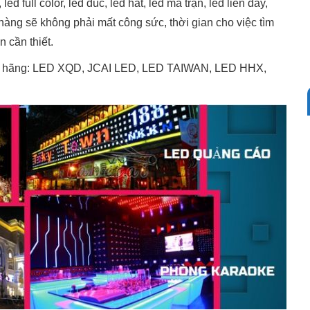
d full color, led đúc, led hắt, led ma trận, led liền dây,
ng sẽ không phải mất công sức, thời gian cho việc tìm
 cần thiết.
nh hãng: LED XQD, JCAI LED, LED TAIWAN, LED HHX,