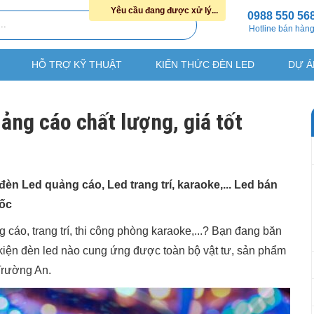
Yêu cầu đang được xử lý...
0988 550 56
Hotline bán hàn
HỖ TRỢ KỸ THUẬT
KIẾN THỨC ĐÈN LED
DỰ Á
ảng cáo chất lượng, giá tốt
đèn Led quảng cáo, Led trang trí, karaoke,... Led bán
uốc
cáo, trang trí, thi công phòng karaoke,...? Bạn đang băn
 kiện đèn led nào cung ứng được toàn bộ vật tư, sản phẩm
Trường An.