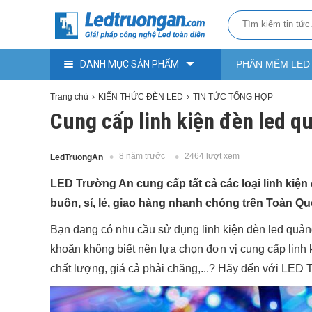
DANH MỤC SẢN PHẨM
PHẦN MỀM LED
Trang chủ
KIẾN THỨC ĐÈN LED
TIN TỨC TỔNG HỢP
Cung cấp linh kiện đèn led qu
8 năm trước
2464 lượt xem
LedTruongAn
LED Trường An cung cấp tất cả các loại linh kiện 
buôn, sỉ, lẻ, giao hàng nhanh chóng trên Toàn Q
Bạn đang có nhu cầu sử dụng linh kiện đèn led quảng 
khoăn không biết nên lựa chọn đơn vị cung cấp linh
chất lượng, giá cả phải chăng,...? Hãy đến với LED 