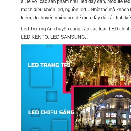
sỉ, lẻ với các sản phẩm như: led dây dán, module led, le
mạch điều khiển led, nguồn led…Nhờ thế mà khách hà
kiếm, di chuyển nhiều nơi để mua đầy đủ các linh kiện
Led Trường An chuyên cung cấp các loại LED chí
LED KENTO, LED SAMSUNG, ...