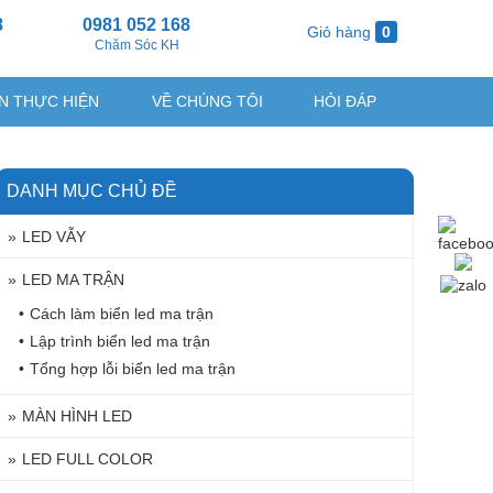
8
0981 052 168
Giỏ hàng
0
g
Chăm Sóc KH
N THỰC HIỆN
VỀ CHÚNG TÔI
HỎI ĐÁP
DANH MỤC CHỦ ĐỀ
LED VẪY
LED MA TRẬN
Cách làm biển led ma trận
Lập trình biển led ma trận
Tổng hợp lỗi biển led ma trận
MÀN HÌNH LED
LED FULL COLOR