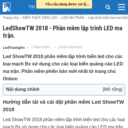
Yêu cầu đang được xử lý...
TIN LED
HỖ TRỢ
Trang chủ
KIẾN THỨC ĐÈN LED
LED MA TRẬN
Lập trình biển led ma trận
LedShowTW 2018 - Phần mềm lập trình LED ma
trận.
7 năm trước
11430 lượt xem
LedTruongAn
Led ShowTW 2018 phần mềm lập trình biển led cho các
loại mạch Bx sử dụng cho các loại biển quảng cáo LED
ma trận. Phần mềm phiên bản mới nhất từ trang chủ
Onbon
Nội dung chính
[Mở rộng]
Hướng dẫn tải và cài đặt phần mềm Led ShowTW
Hướng dẫn tải và cài đặt phần mềm Led ShowTW
2018
2018
Led ShowTW 2018 phần mềm lập trình biển led cho các loại
mạch Bx sử dụng cho các loại biển quảng cáo LED ma trận.