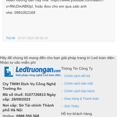
video hướng dẫn này nhé:
https://www.youtube.com/watch?
v=fWcDmABI0pI
, hoặc ibox cho em qua zalo anh
nhé: 0981052168
Trả lời
20-07-2020 08:38:18
Hãy để chúng tôi mang đến cho bạn giải pháp trang trí Led toàn diện.
Nhận tư vấn miễn phí
Thông Tin Công Ty
Chính sách đổi trả
Cty TNHH Dịch Vụ Công Nghệ
Chính sách bảo mật
Trường An
Chính sách bảo hành
Mã số thuế: 0107726813 Ngày
Giao hàng & Thanh toán
cấp: 28/09/2023
Nơi cấp: Sở Tài chính Thành
Giới Thiệu
phố Hà Nội
Hỗ trợ khách hàng
Hotline:
0988 550 568