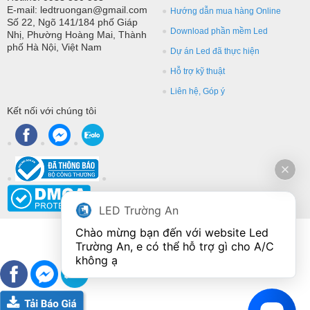
E-mail: ledtruongan@gmail.com
Hướng dẫn mua hàng Online
Số 22, Ngõ 141/184 phố Giáp
Download phần mềm Led
Nhị, Phường Hoàng Mai, Thành
phố Hà Nội, Việt Nam
Dự án Led đã thực hiện
Hỗ trợ kỹ thuật
Liên hệ, Góp ý
Kết nối với chúng tôi
LED Trường An
Chào mừng bạn đến với website Led 
Trường An, e có thể hỗ trợ gì cho A/C 
không ạ