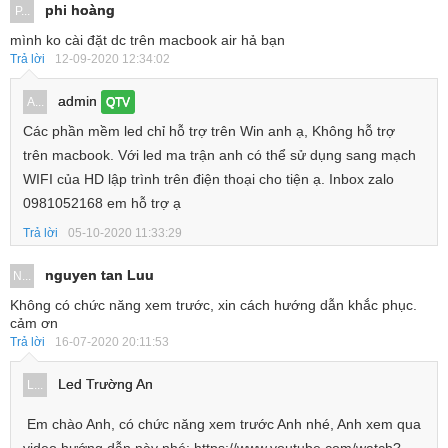
phi hoàng
P...
mình ko cài đặt dc trên macbook air hả bạn
Trả lời
12-09-2020 12:34:02
admin
A...
QTV
Các phần mềm led chỉ hỗ trợ trên Win anh ạ, Không hỗ trợ
trên macbook. Với led ma trận anh có thể sử dụng sang mạch
WIFI của HD lập trình trên điện thoại cho tiện ạ. Inbox zalo
0981052168 em hỗ trợ ạ
Trả lời
05-10-2020 11:33:29
nguyen tan Luu
N...
Không có chức năng xem trước, xin cách hướng dẫn khắc phục.
cảm ơn
Trả lời
16-07-2020 20:11:53
Led Trường An
L...
Em chào Anh, có chức năng xem trước Anh nhé, Anh xem qua