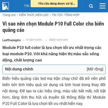
Yêu cầu đang được xử lý...
TIN LED
HỖ TRỢ
Trang chủ
KIẾN THỨC ĐÈN LED
TIN TỨC TỔNG HỢP
Vì sao nên chọn Module P10 Full Color cho biển
quảng cáo
8 năm trước
3668 lượt xem
LedTruongAn
Module P10 full color là lựa chọn tối ưu nhất trong các
loại module P10. Với khả năng hiện thị màu sắc sống
động, chất lượng cao
Nội dung chính
[Mở rộng]
Cấu tạo của đèn Module P10 Full Color
Biển hiệu quảng cáo led ma trận chạy chữ đã trở nên phổ
Module p10 full ngoài trời
biến bởi tính hiệu quả sử dụng và lịnh hoạt trong thay đổi
Module P10 full color trong nhà
nội dung. Để tạo ra các hiệu ứng, màu sắc bắt mắt, nổi bật
Điểm cộng của Module P10 Full Color
hơn, tăng tính thu hút và truyền tải thông điệp thì Module
P10 Full Color là lựa chọn tối ưu nhất hiện nay.