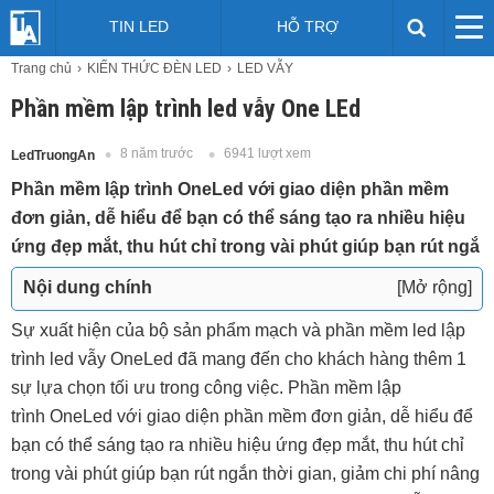
TIN LED
HỖ TRỢ
Trang chủ
KIẾN THỨC ĐÈN LED
LED VẪY
Phần mềm lập trình led vẫy One LEd
8 năm trước
6941 lượt xem
LedTruongAn
Phần mềm lập trình OneLed với giao diện phần mềm
đơn giản, dễ hiểu để bạn có thể sáng tạo ra nhiều hiệu
ứng đẹp mắt, thu hút chỉ trong vài phút giúp bạn rút ngắ
Nội dung chính
[Mở rộng]
Thông Số Kỹ Thuật Phần Mềm Lập Trình LED
Sự xuất hiện của bộ sản phẩm mạch và phần mềm led lập
Quảng Cáo OneLED
trình led vẫy OneLed đã mang đến cho khách hàng thêm 1
Những Ưu Điểm Nổi Bật Của Phần Mềm Lập Trình
sự lựa chọn tối ưu trong công việc. Phần mềm lập
Led Vẫy OneLed:
trình OneLed với giao diện phần mềm đơn giản, dễ hiểu để
Lý Do Nên Sử Dụng Phần Mềm Lập Trình Led Vẫy
bạn có thể sáng tạo ra nhiều hiệu ứng đẹp mắt, thu hút chỉ
OneLed:
trong vài phút giúp bạn rút ngắn thời gian, giảm chi phí nâng