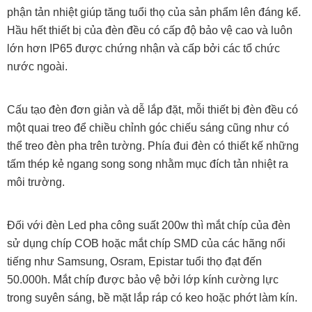
phận tản nhiệt giúp tăng tuổi thọ của sản phẩm lên đáng kể.
Hầu hết thiết bị của đèn đều có cấp độ bảo vệ cao và luôn
lớn hơn IP65 được chứng nhận và cấp bởi các tổ chức
nước ngoài.
Cấu tạo đèn đơn giản và dễ lắp đặt, mỗi thiết bị đèn đều có
một quai treo để chiều chỉnh góc chiếu sáng cũng như có
thể treo đèn pha trên tường. Phía đui đèn có thiết kế những
tấm thép kẻ ngang song song nhằm mục đích tản nhiệt ra
môi trường.
Đối với đèn Led pha công suất 200w thì mắt chíp của đèn
sử dụng chíp COB hoặc mắt chíp SMD của các hãng nổi
tiếng như Samsung, Osram, Epistar tuổi thọ đạt đến
50.000h. Mắt chíp được bảo vệ bởi lớp kính cường lực
trong suyên sáng, bề mặt lắp ráp có keo hoặc phớt làm kín.