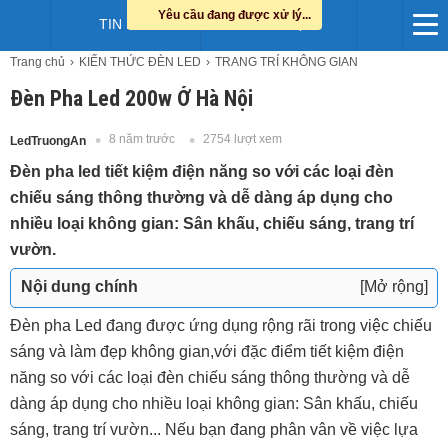
Yêu cầu đang được xử lý...
TIN LED
HỖ TRỢ
Trang chủ
KIẾN THỨC ĐÈN LED
TRANG TRÍ KHÔNG GIAN
Đèn Pha Led 200w Ở Hà Nội
8 năm trước
2754 lượt xem
LedTruongAn
Đèn pha led tiết kiệm điện năng so với các loại đèn
chiếu sáng thông thường và dễ dàng áp dụng cho
nhiều loại không gian: Sân khấu, chiếu sáng, trang trí
vườn.
Nội dung chính
[Mở rộng]
Đèn pha led là gì?
Đèn pha Led đang được ứng dụng rộng rãi trong việc chiếu
Cấu tạo đèn pha led
sáng và làm đẹp không gian,với đặc điểm tiết kiệm điện
Địa chỉ cung cấp đèn pha led 200w tại hà nội
năng so với các loại đèn chiếu sáng thông thường và dễ
dàng áp dụng cho nhiều loại không gian: Sân khấu, chiếu
sáng, trang trí vườn... Nếu bạn đang phân vân về việc lựa