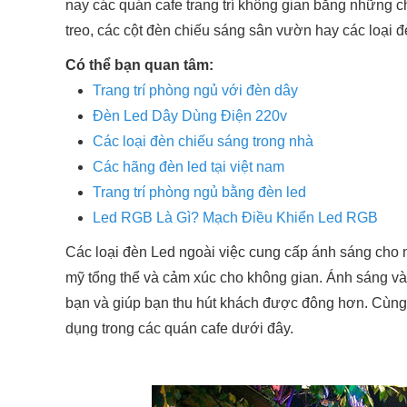
4. Dây đèn kết hợp với chao thả, lồng đèn, nơm,.
nay các quán cafe trang trí không gian bằng những 
5. Lắt hắt dán viền kiến trúc
treo, các cột đèn chiếu sáng sân vườn hay các loại đ
6. Led đúc trang trí, quấn cây ngoài trời
Có thể bạn quan tâm:
Trang trí phòng ngủ với đèn dây
Đèn Led Dây Dùng Điện 220v
Các loại đèn chiếu sáng trong nhà
Các hãng đèn led tại việt nam
Trang trí phòng ngủ bằng đèn led
Led RGB Là Gì? Mạch Điều Khiển Led RGB
Các loại đèn Led ngoài việc cung cấp ánh sáng cho
mỹ tổng thể và cảm xúc cho không gian. Ánh sáng và
bạn và giúp bạn thu hút khách được đông hơn. Cùng
dụng trong các quán cafe dưới đây.