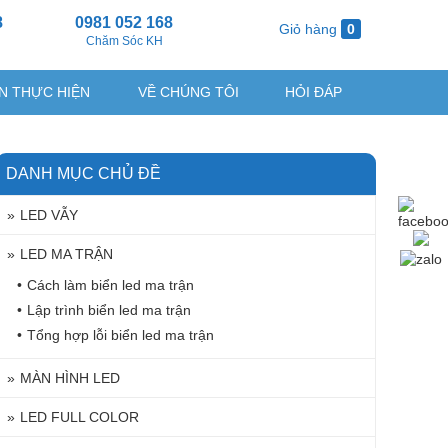
8
0981 052 168
Giỏ hàng
0
g
Chăm Sóc KH
N THỰC HIỆN
VỀ CHÚNG TÔI
HỎI ĐÁP
DANH MỤC CHỦ ĐỀ
LED VẪY
LED MA TRẬN
Cách làm biển led ma trận
Lập trình biển led ma trận
Tổng hợp lỗi biển led ma trận
MÀN HÌNH LED
LED FULL COLOR