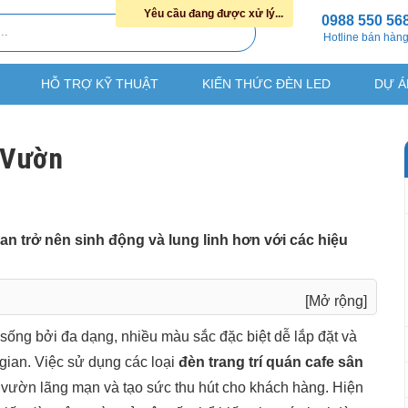
Yêu cầu đang được xử lý...
0988 550 56
Hotline bán hàn
HỖ TRỢ KỸ THUẬT
KIẾN THỨC ĐÈN LED
DỰ Á
 Vườn
an trở nên sinh động và lung linh hơn với các hiệu
[Mở rộng]
ống bởi đa dạng, nhiều màu sắc đặc biệt dễ lắp đặt và
ước, đèn sân vườn
 gian. Việc sử dụng các loại
đèn trang trí quán cafe sân
vườn lãng mạn và tạo sức thu hút cho khách hàng. Hiện