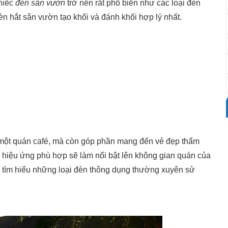
..
chiếc
đèn sân vườn
trở nên rất phổ biến như các loại đèn
èn hắt sân vườn tạo khối và đánh khối hợp lý nhất.
 một quán café, mà còn góp phần mang đến vẻ đẹp thẩm
 hiệu ứng phù hợp sẽ làm nổi bật lên không gian quán của
 tìm hiểu những loại đèn thông dụng thường xuyên sử