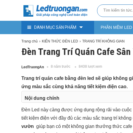
DANH MỤC SẢN PHẨM
PHẦN MỀM LED
Trang chủ
KIẾN THỨC ĐÈN LED
TRANG TRÍ KHÔNG GIAN
Đèn Trang Trí Quán Cafe Sân
8 năm trước
8408 lượt xem
LedTruongAn
Trang trí quán cafe bằng đèn led sẽ giúp không gi
ứng màu sắc cùng khả năng tiết kiệm điện cao.
Nội dung chính
1. Trang tí bằng đèn Led dây ngoài trời
Đèn Led này càng được ứng dụng rộng rãi vào cuộc s
2. Sử dụng các loại đèn: Đèn âm đất, đèm âm n
tiết kiệm điện với đầy đủ các màu sắc trang trí không
3. Sử dụng Led dây 220v
vườn
giúp bạn có một không gian thưởng thức cafe 