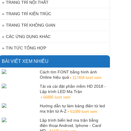
TRANG TRÍ NỘI THẤT
TRANG TRÍ KIẾN TRÚC
TRANG TRÍ KHÔNG GIAN
CÁC ỨNG DỤNG KHÁC
TIN TỨC TỔNG HỢP
BÀI VIẾT XEM NHIỀU
Cách tìm FONT bằng hình ảnh
Online hiệu quả
• 117404 lượt xem
Tải và cài đặt phần mềm HD 2018 -
Lập trình LED Ma Trận
• 66895 lượt xem
Hướng dẫn tự làm bảng điện tử led
ma trận từ A-Z
• 61089 lượt xem
Lập trình biển led ma trận bằng
điện thoại Android, Iphone - Card
HD