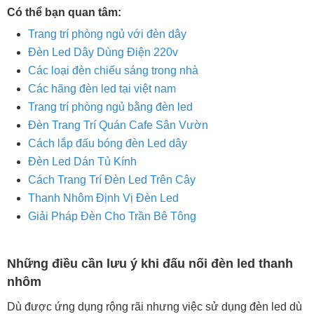
Có thể bạn quan tâm:
Bước 2: Hàn dây đèn led và kiểm tra kết nối
Trang trí phòng ngủ với đèn dây
Bước 3: Bọc cách điện các đầu nối
Đèn Led Dây Dùng Điện 220v
Bước 4: lắp đầu bịt thanh nhôm
Các loại đèn chiếu sáng trong nhà
Các hãng đèn led tại việt nam
Bước 5: Đo và cắt dây đèn led
Trang trí phòng ngủ bằng đèn led
Đèn Trang Trí Quán Cafe Sân Vườn
Bước 6: Dán dây đèn led vào thanh nhôm
Cách lắp đấu bóng đèn Led dây
Đèn Led Dán Tủ Kính
Cách Trang Trí Đèn Led Trên Cây
Bước 7: Cắt thanh nhựa tán sáng và lắp thanh
Thanh Nhôm Định Vị Đèn Led
nhựa vào thanh nhôm
Giải Pháp Đèn Cho Trần Bê Tông
Những điều cần lưu ý khi đấu nối đèn led thanh
nhôm
Dù được ứng dụng rộng rãi nhưng việc sử dụng đèn led dù