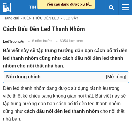
Yêu cầu đang được xử lý...
TIN LED
HỖ TRỢ
Trang chủ
KIẾN THỨC ĐÈN LED
LED VẪY
Cách Đấu Đèn Led Thanh Nhôm
8 năm trước
6354 lượt xem
LedTruongAn
Bài viết này sẽ tập trung hướng dẫn bạn cách bố trí đèn
led thanh nhôm cũng như cách đấu nối đèn led thanh
nhôm cho nội thất nhà bạn.
Nội dung chính
[Mở rộng]
Những điều cần lưu ý khi đấu nối đèn led thanh
Đèn led thanh nhôm đang được sử dụng rất nhiều trong
nhôm
việc thiết kế chiếu sáng không gian nội thất. Bài viết này sẽ
Cách lắp đèn led thanh nhôm cơ bản
tập trung hướng dẫn bạn cách bố trí đèn led thanh nhôm
Để có thể lắp đặt đèn led thanh nhôm thì bạn cần
cũng như
cách đấu nối đèn led thanh nhôm
cho nội thất
chuẩn bị:
nhà bạn.
Bước 1: tách vỏ bọc dây điện khoảng 3mm sau đó
dùng hàn chấm chì vào đầu dây