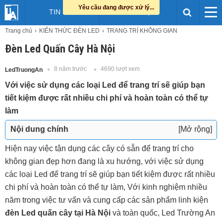
Yêu cầu đang được xử lý...
TIN LED
HỖ TRỢ
Trang chủ
KIẾN THỨC ĐÈN LED
TRANG TRÍ KHÔNG GIAN
Đèn Led Quấn Cây Hà Nội
8 năm trước
4690 lượt xem
LedTruongAn
Với việc sử dụng các loại Led để trang trí sẽ giúp bạn
tiết kiệm được rất nhiều chi phí và hoàn toàn có thể tự
làm
Nội dung chính
[Mở rộng]
Hiện nay việc tận dụng các cây có sẵn để trang trí cho
Lưu ý khi chọn lựa Led quấn cây
không gian đẹp hơn đang là xu hướng, với việc sử dụng
Các loại đèn Led dùng để trang trí cây
các loại Led để trang trí sẽ giúp bạn tiết kiệm được rất nhiều
1.Đèn Led dây
chi phí và hoàn toàn có thể tự làm, Với kinh nghiệm nhiều
2.Đèn Led hạt đúc
năm trong việc tư vấn và cung cấp các sản phẩm linh kiện
đèn Led quấn cây tại Hà Nội
và toàn quốc, Led Trường An